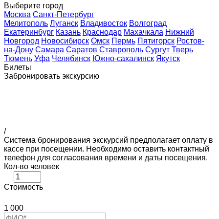
Выберите город
Москва
Санкт-Петербург
Мелитополь
Луганск
Владивосток
Волгоград
Екатеринбург
Казань
Краснодар
Махачкала
Нижний
Новгород
Новосибирск
Омск
Пермь
Пятигорск
Ростов-
на-Дону
Самара
Саратов
Ставрополь
Сургут
Тверь
Тюмень
Уфа
Челябинск
Южно-сахалинск
Якутск
Билеты
Забронировать экскурсию
/
Система бронирования экскурсий предполагает оплату в
кассе при посещении. Необходимо оставить контактный
телефон для согласования времени и даты посещения.
Кол-во человек
Стоимость
1 000