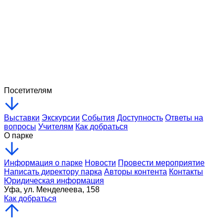
Урок мужества
в Историческом Парке
30 / 04 / 2026
Уфа в миниатюре: 3Д макет города получил новую
прописку в Историческом парке
17 / 03 / 2026
Посетителям
Выставки
Экскурсии
События
Доступность
Ответы на
вопросы
Учителям
Как добраться
О парке
Информация о парке
Новости
Провести мероприятие
Написать директору парка
Авторы контента
Контакты
Юридическая информация
Уфа, ул. Менделеева, 158
Как добраться