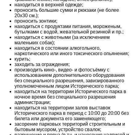
находиться в верхней одежде;
проносить большие сумки и рюкзаки (не более
20х30 см.);
проносить зонтики;
находиться с продуктами питания, мороженым,
бутылками с водой, жевательной резинкой и пр.;
находиться с животными (за исключением
маленьких собак);
находиться в состоянии алкогольного,
наркотического или иного токсического опьянения;
курить;
заходить за ограждения;
производить кино-, видео- и фотосъёмку с
использованием дополнительного оборудования
без специального разрешения, завизированного
уполномоченным лицом Исторического парка;
находиться на территории Исторического парка в
ночное время без специального разрешения
администрации;
находиться на территории залов выставок
Исторического парка в период с 10:00 до 20:00 без
билета или документа его заменяющего;
засорение парковых территорий строительным и
бытовым мусором, устройство свалок;
разрушение и порча (в т.ч. и нанесение надписей и